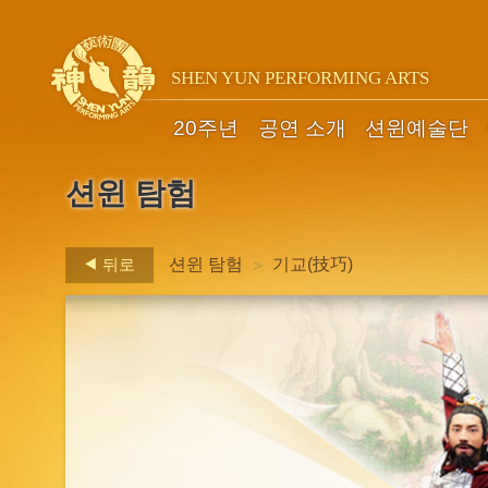
SHEN YUN PERFORMING ARTS
20주년
공연 소개
션윈예술단
션윈 탐험
>
뒤로
션윈 탐험
기교(技巧)