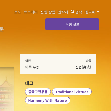
보도
뉴스레터
션윈 탐험
연락처
검색
한국어
티켓 정보
질문
이전
다음
이족 무용
신법(身法)
태그
중국고전무용
Traditional Virtues
Harmony With Nature