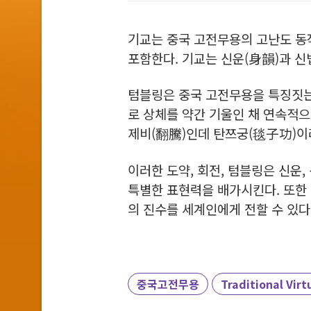
기교는 중국 고전무용의 고난도 동작을
포함한다. 기교는 신운(身韻)과 신
텀블링은 중국 고전무용을 특징짓는
로 상체를 약간 기울인 채 연속적으
제비(翻騰)인데 탄쯔궁(毯子功)이
이러한 도약, 회전, 텀블링은 신운
특별한 표현력을 배가시킨다. 또한 
의 진수를 세계인에게 전할 수 있다
중국고전무용
Traditional Virt