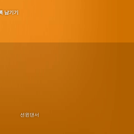
록 남기기
션윈댄서