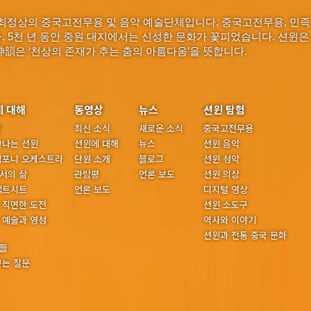
최정상의 중국고전무용 및 음악 예술단체입니다. 중국고전무용, 민족
다. 5천 년 동안 중원 대지에서는 신성한 문화가 꽃피었습니다. 션윈은
神韻은 ‘천상의 존재가 추는 춤의 아름다움’을 뜻합니다.
에 대해
동영상
뉴스
션윈 탐험
년
최신 소식
새로운 소식
중국고전무용
만나는 션윈
션윈에 대해
뉴스
션윈 음악
심포니 오케스트라
단원 소개
블로그
션윈 성악
서의 삶
관람평
언론 보도
션윈 의상
팩트시트
언론 보도
디지털 영상
 직면한 도전
션윈 소도구
 예술과 영성
역사와 이야기
션윈과 전통 중국 문화
들
묻는 질문