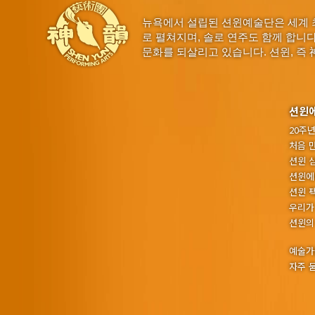
뉴욕에서 설립된 션윈예술단은 세계 
로 펼쳐지며, 솔로 연주도 함께 합니
문화를 되살리고 있습니다. 션윈, 즉 
션윈
20주
처음 
션윈 
션윈에
션윈 
우리가
션윈의
예술가
자주 